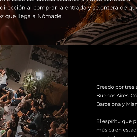
 dirección al comprar la entrada y se entera de qu
vez que llega a Nómade.
Creado por tres 
Buenos Aires, C
Barcelona y Miam
El espíritu que 
música en estado 