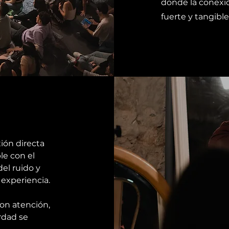
donde la conexi
fuerte y tangibl
ión directa
le con el
el ruido y
 experiencia.
con atención,
erdad se