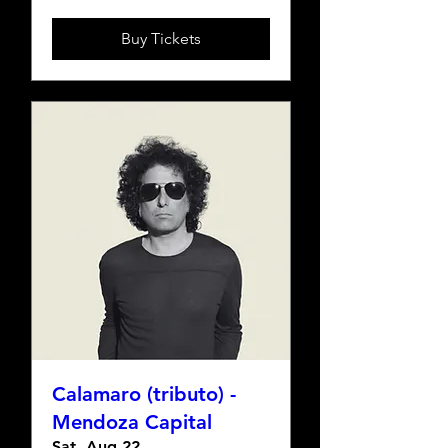
Buy Tickets
Calamaro (tributo) -
Mendoza Capital
Sat, Aug 22