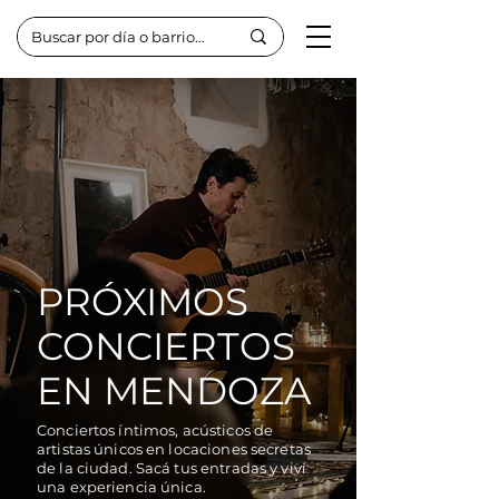
PRÓXIMOS
CONCIERTOS
EN MENDOZA
Conciertos íntimos, acústicos de
artistas únicos en locaciones secretas
de la ciudad. Sacá tus entradas y viví
una experiencia única.