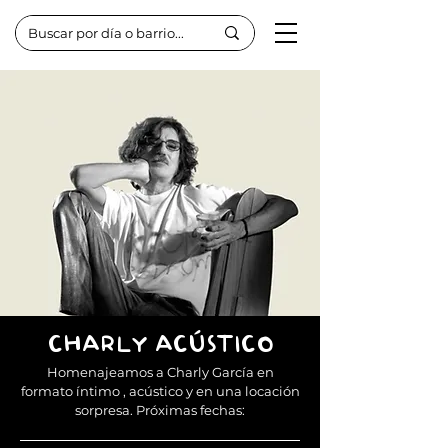
CHARLY ACÚSTICO
Homenajeamos a Charly García en
formato
íntimo , acústico y en una locación
sorpresa.
Próximas fechas: