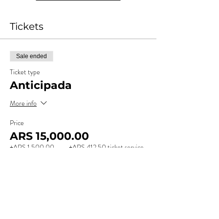
Tickets
Sale ended
Ticket type
Anticipada
More info
Price
ARS 15,000.00
+ARS 1,500.00
+ARS 412.50 ticket service
Costos
fee
Sale ended
Ticket type