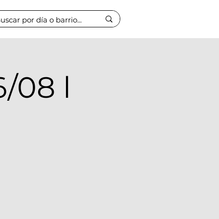
/08 l