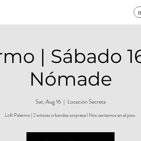
rmo | Sábado 16
Nómade
Sat, Aug 16
  |  
Locación Secreta
Loft Palermo | 2 artistas o bandas sorpresa l Nos sentamos en el piso.