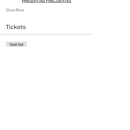
PREGUNTAS FRECUENTES
Show More
Tickets
Sold Out
Ticket type
Nómade Tempranero 1
More info
Price
ARS 10,000.00
+ARS 1,000.00
+ARS 275.00 ticket service
Costos
fee
This event is sold out