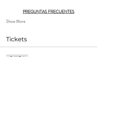
PREGUNTAS FRECUENTES
Show More
Tickets
Sold Out
Ticket type
Nómade Tempranero 1
More info
Price
ARS 10,000.00
+ARS 1,000.00
+ARS 275.00 ticket service
Costos
fee