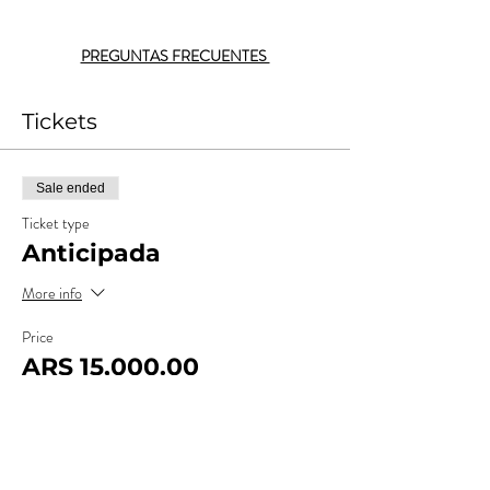
PREGUNTAS FRECUENTES 
Tickets
Sale ended
Ticket type
Anticipada
More info
Price
ARS 15,000.00
+ARS 1,500.00
+ARS 412.50 ticket service
Costos
fee
Sold Out