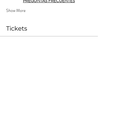
PREGUNTAS FRECUENTES
Show More
Tickets
Sale ended
Ticket type
Nómade Tempranero 1
More info
Price
ARS 10,000.00
+ARS 1,000.00
+ARS 275.00 ticket service
Costos
fee
Share this event