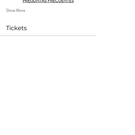
PREGUNTAS FRECUENTES
Show More
Tickets
Sale ended
Ticket type
Nómade Tempranero 1
More info
Price
ARS 10,000.00
+ARS 1,000.00
+ARS 275.00 ticket service
Costos
fee
Share this event