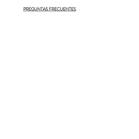
PREGUNTAS FRECUENTES
Show More
Tickets
Sold Out
Ticket type
Nómade Tempranero 1
More info
Price
ARS 10,000.00
+ARS 1,000.00
+ARS 275.00 ticket service
Costos
fee