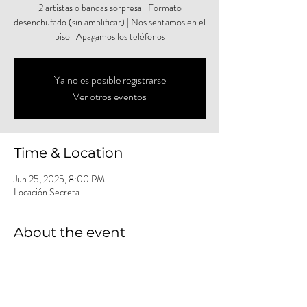
2 artistas o bandas sorpresa | Formato
desenchufado (sin amplificar) | Nos sentamos en el
piso | Apagamos los teléfonos
Ya no es posible registrarse
Ver otros eventos
Time & Location
Jun 25, 2025, 8:00 PM
Locación Secreta
About the event