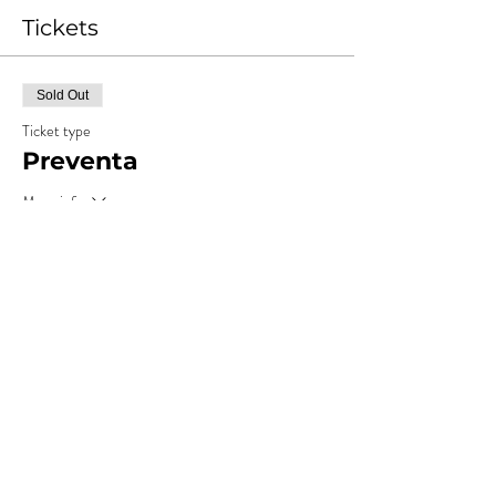
Tickets
Sold Out
Ticket type
Preventa
More info
Price
ARS 15,000.00
+ARS 1,500.00
+ARS 412.50 ticket service
Costos
fee
Sold Out
Ticket type
Anticipada