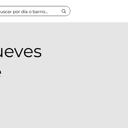
ueves
e