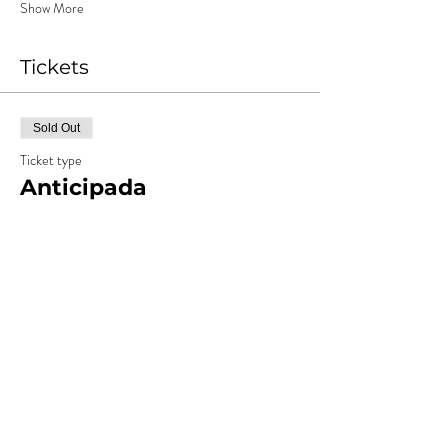
Show More
Tickets
Sold Out
Ticket type
Anticipada
More info
Price
ARS 19,000.00
+ARS 950.00
+ARS 498.75 ticket service
Costos
fee
Sold Out
Ticket type