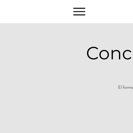
Conci
El forma