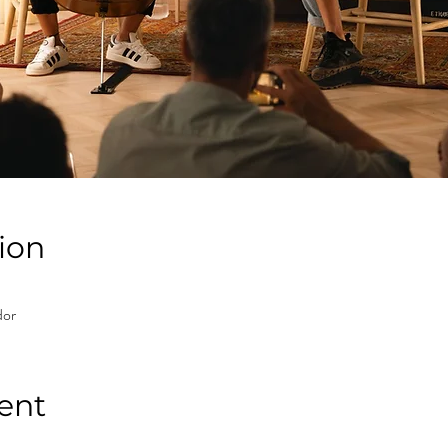
ion
dor
ent