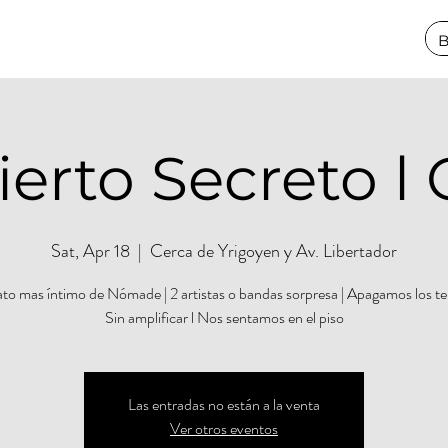
erto Secreto l 
Sat, Apr 18
  |  
Cerca de Yrigoyen y Av. Libertador
to mas íntimo de Nómade | 2 artistas o bandas sorpresa | Apagamos los te
Sin amplificar l Nos sentamos en el piso
Las entradas no están a la venta
Ver otros eventos