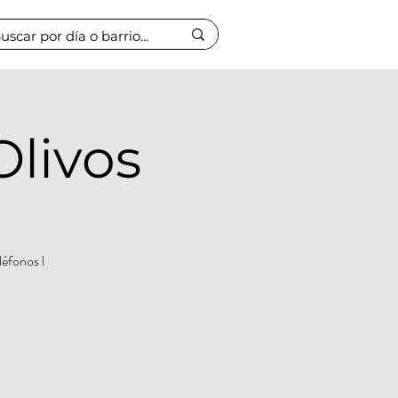
Olivos
léfonos l