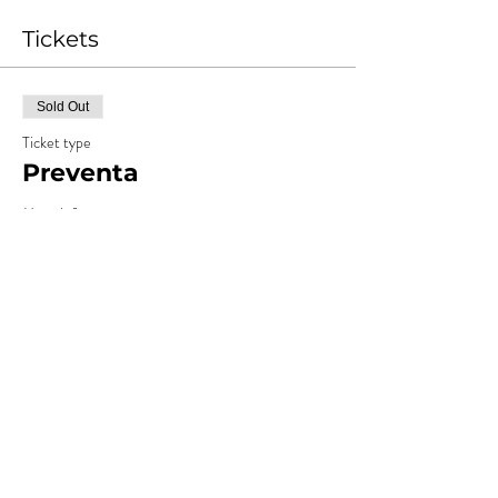
Tickets
Sold Out
Ticket type
Preventa
More info
Price
ARS 15,000.00
+ARS 1,500.00
+ARS 412.50 ticket service
Costos
fee
Sold Out
Ticket type
Anticipada