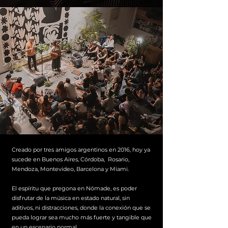
Creado por tres amigos argentinos en 2016, hoy ya
sucede en Buenos Aires, Córdoba, Rosario,
Mendoza, Montevideo, Barcelona y Miami.
El espíritu que pregona en Nómade, es poder
disfrutar de la música en estado natural, sin
aditivos, ni distracciones, donde la conexión que se
pueda lograr sea mucho más fuerte y tangible que
en un escenario normal.