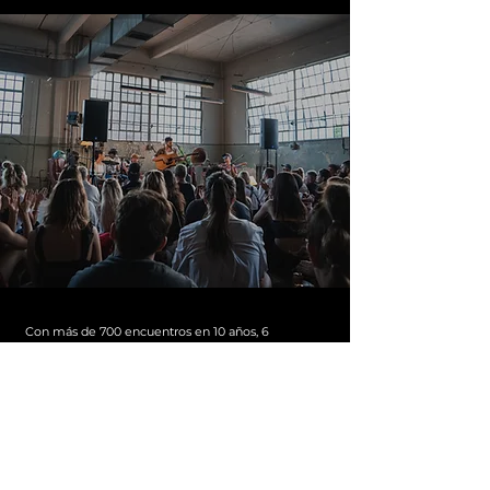
Con más de 700 encuentros en 10 años, 6
festivales y alrededor de 600 artistas emergentes,
la comunidad de Nómade fue creciendo de
manera orgánica, y lo que empezó como un
grupo de amigos y artistas en un patio de un ph,
hoy son miles de personas que se juntan todas las
semanas con un mismo propósito: disfrutar de
buena música y sentirse como en casa.