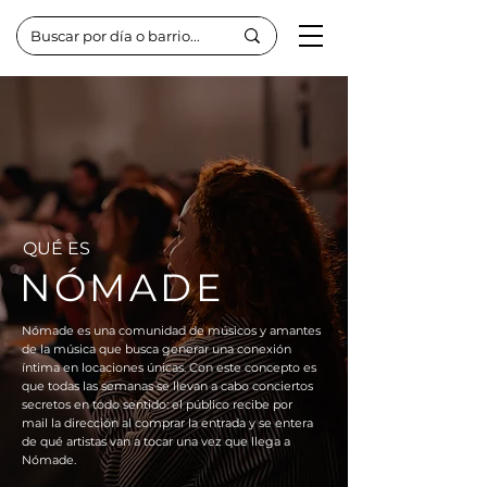
QUÉ ES
NÓMADE
Nómade es una comunidad de músicos y amantes
de la música que busca generar una conexión
íntima en locaciones únicas. Con este concepto es
que todas las semanas se llevan a cabo conciertos
secretos en todo sentido: el público recibe por
mail la dirección al comprar la entrada y se entera
de qué artistas van a tocar una vez que llega a
Nómade.