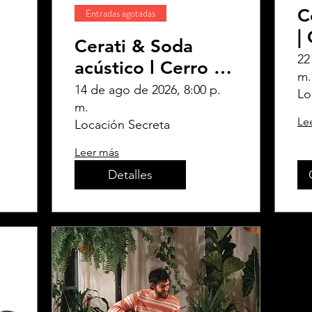
l
C
Entradas agotadas
|
Cerati & Soda
22
acústico l Cerro de
m.
las Rosas
14 de ago de 2026, 8:00 p.
Lo
m.
Le
Locación Secreta
Leer más
Detalles