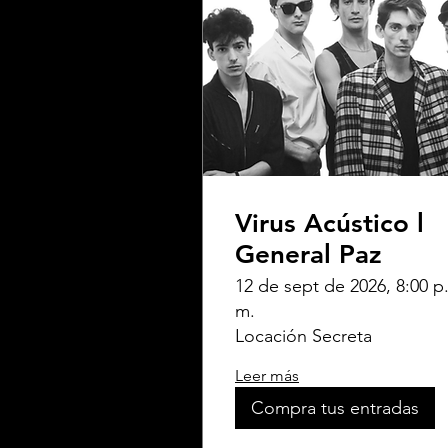
Virus Acústico l
General Paz
12 de sept de 2026, 8:00 p
m.
Locación Secreta
Leer más
Compra tus entradas