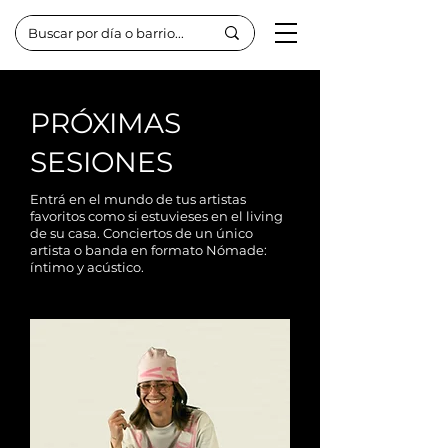
PRÓXIMAS
SESIONES
Entrá en el mundo de tus artistas
favoritos como si estuvieses en el living
de su casa. Conciertos de un único
artista o banda en formato Nómade:
íntimo y acústico.