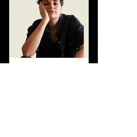
Sesiones Nómade |
Jimena con Jota
jue, 27 ago
Leer más
Compra tus entradas