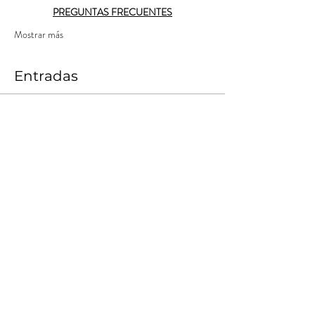
PREGUNTAS FRECUENTES
Mostrar más
Entradas
Venta finalizada
Tipo de entrada
Nómade Tempranero 1
Leer más
Precio
$ 10.000,00
+$ 500,00
+$ 262,50 de comisión de servicio
Costos
de entradas