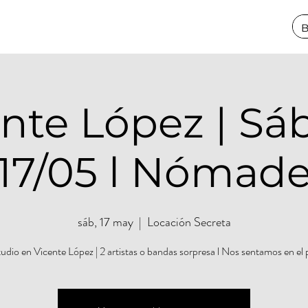
ente López | Sá
17/05 l Nómad
sáb, 17 may
  |  
Locación Secreta
udio en Vicente López | 2 artistas o bandas sorpresa l Nos sentamos en el 