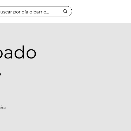
bado
e
piso