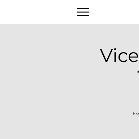
Vic
Est