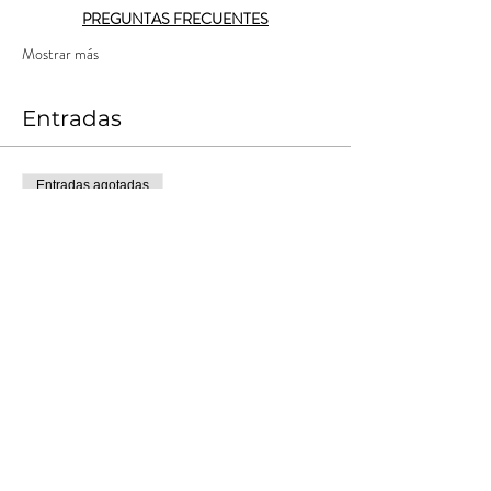
PREGUNTAS FRECUENTES
Mostrar más
Entradas
Entradas agotadas
Tipo de entrada
Nómade Tempranero 1
Leer más
Precio
$ 10.000,00
+$ 1.000,00
+$ 275,00 de comisión de servicio
Costos
de entradas
Este evento está agotado