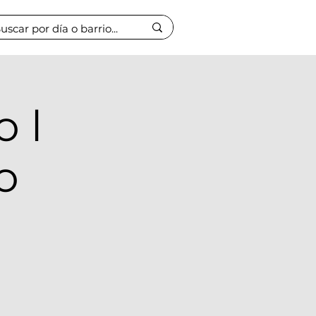
o l
o