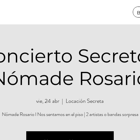
ncierto Secret
Nómade Rosari
vie, 24 abr
  |  
Locación Secreta
Nómade Rosario l Nos sentamos en el piso | 2 artistas o bandas sorpresa