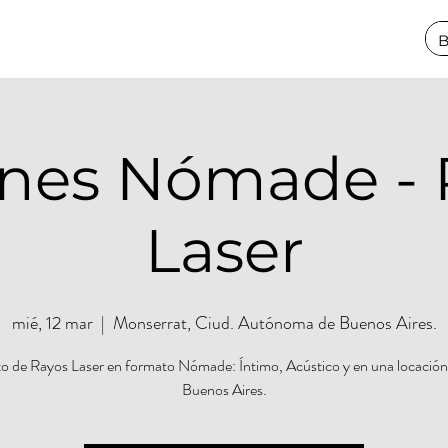
ones Nómade - 
Laser
mié, 12 mar
  |  
Monserrat, Ciud. Autónoma de Buenos Aires.
o de Rayos Laser en formato Nómade: Íntimo, Acústico y en una locación
Buenos Aires.