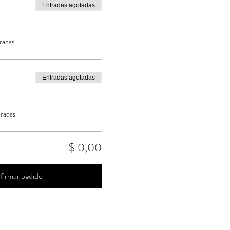
Entradas agotadas
radas
Entradas agotadas
tradas
$ 0,00
firmar pedido