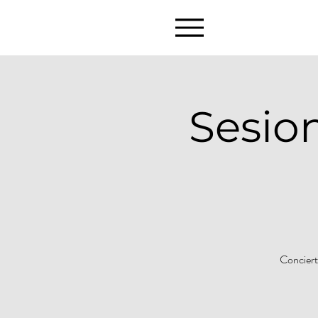
Sesio
Conciert