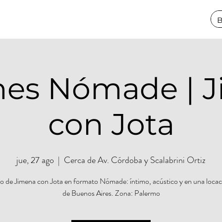
nes Nómade | 
con Jota
jue, 27 ago
  |  
Cerca de Av. Córdoba y Scalabrini Ortiz
o de Jimena con Jota en formato Nómade: íntimo, acústico y en una locac
de Buenos Aires. Zona: Palermo