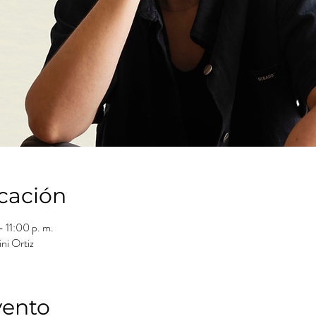
icación
 11:00 p. m.
ni Ortiz
vento