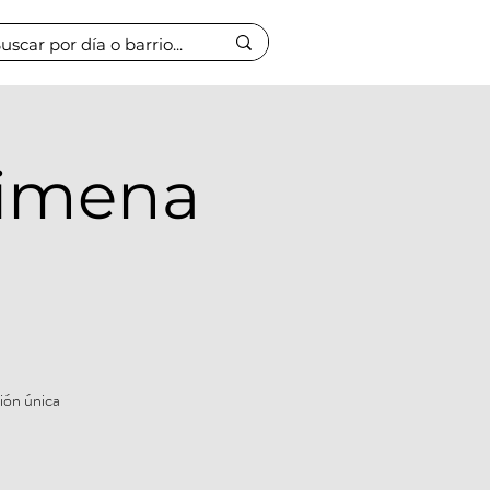
Jimena
ión única