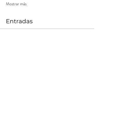
Mostrar más
Entradas
Venta finalizada
Tipo de entrada
Nómade Tempranero 1
Leer más
Precio
$ 10.000,00
+$ 1.000,00
+$ 275,00 de comisión de servicio
Costos
de entradas
Compartir este evento