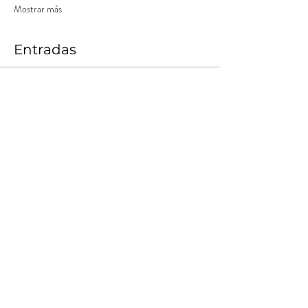
Mostrar más
Entradas
Venta finalizada
Tipo de entrada
Nómade Tempranero 1
Leer más
Precio
$ 10.000,00
+$ 1.000,00
+$ 275,00 de comisión de servicio
Costos
de entradas
Compartir este evento