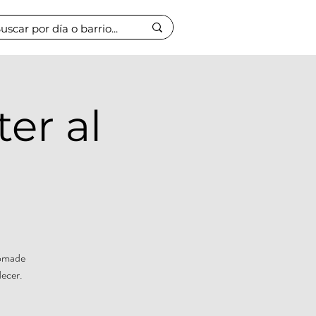
er al
Nómade
decer.