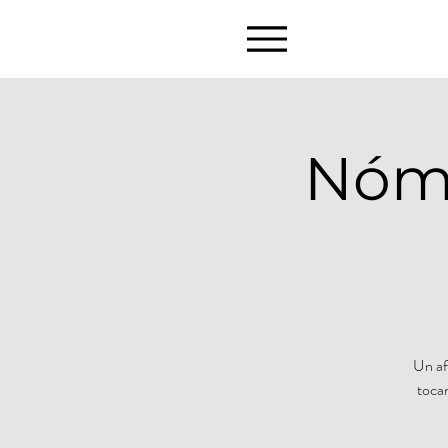
Nóma
Un af
tocan