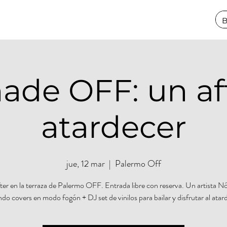
de OFF: un aft
atardecer
jue, 12 mar
  |  
Palermo Off
ter en la terraza de Palermo OFF. Entrada libre con reserva. Un artista 
do covers en modo fogón + DJ set de vinilos para bailar y disfrutar al atar