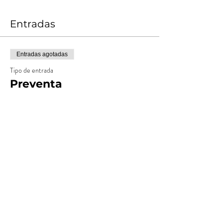
Entradas
Entradas agotadas
Tipo de entrada
Preventa
Leer más
Precio
$ 15.000,00
+$ 1.500,00
+$ 412,50 de comisión de servicio
Costos
de entradas
Entradas agotadas
Tipo de entrada
Anticipada