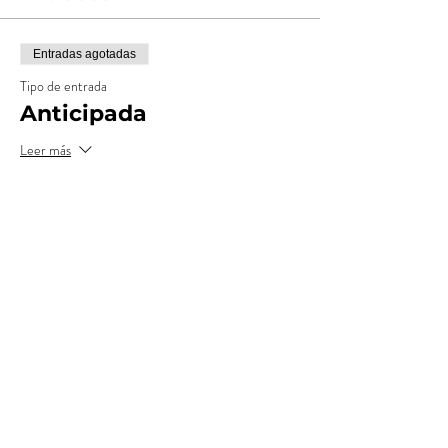
Entradas agotadas
Tipo de entrada
Anticipada
Leer más
Precio
$ 19.000,00
+$ 1.900,00
+$ 522,50 de comisión de servicio
Costos
de entradas
Entradas agotadas
Tipo de entrada
Preventa
Leer más