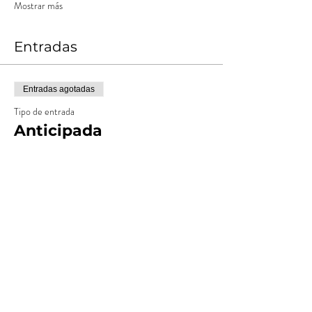
Mostrar más
Entradas
Entradas agotadas
Tipo de entrada
Anticipada
Leer más
Precio
$ 19.000,00
+$ 950,00
+$ 498,75 de comisión de servicio
Costos
de entradas
Entradas agotadas
Tipo de entrada