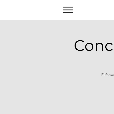
Conci
El forma