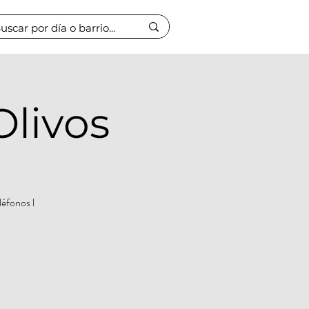
Olivos
léfonos l