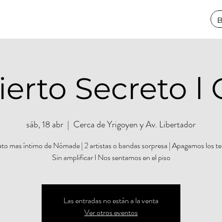
erto Secreto l 
sáb, 18 abr
  |  
Cerca de Yrigoyen y Av. Libertador
to mas íntimo de Nómade | 2 artistas o bandas sorpresa | Apagamos los te
Sin amplificar l Nos sentamos en el piso
Las entradas no están a la venta
Ver otros eventos