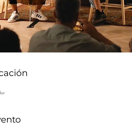
icación
dor
vento