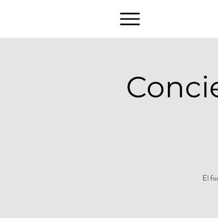
Concie
El fo