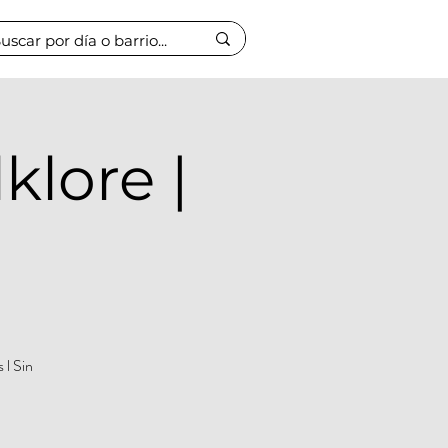
klore |
 l Sin