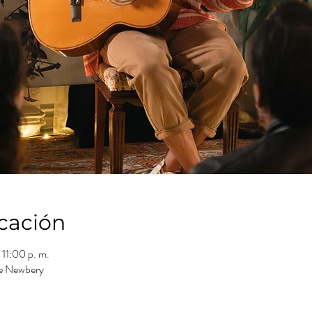
icación
 11:00 p. m.
ge Newbery