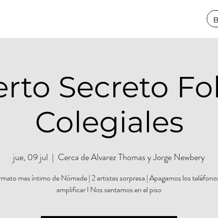
rto Secreto Fol
Colegiales
jue, 09 jul
  |  
Cerca de Alvarez Thomas y Jorge Newbery
rmato mas íntimo de Nómade | 2 artistas sorpresa | Apagamos los teléfonos
amplificar l Nos sentamos en el piso