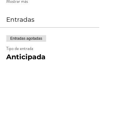
Mostrar más
Entradas
Entradas agotadas
Tipo de entrada
Anticipada
Leer más
Precio
$ 15.000,00
+$ 1.500,00
+$ 412,50 de comisión de servicio
Costos
de entradas
Entradas agotadas
Tipo de entrada