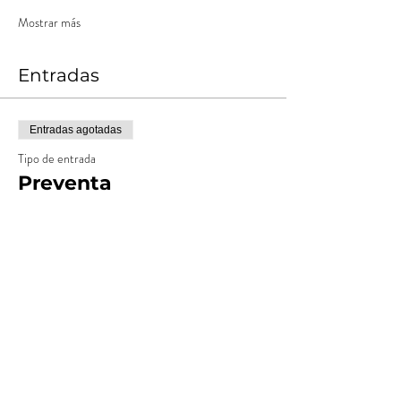
Mostrar más
Entradas
Entradas agotadas
Tipo de entrada
Preventa
Leer más
Precio
$ 12.000,00
+$ 1.200,00
+$ 330,00 de comisión de servicio
Costos
de entradas
Entradas agotadas