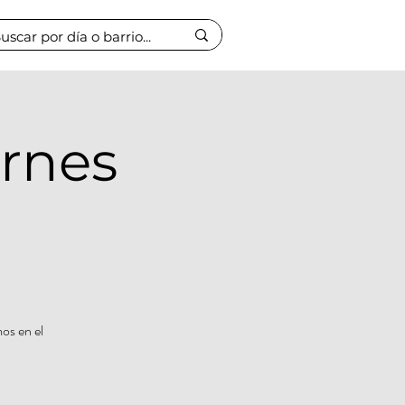
ernes
os en el