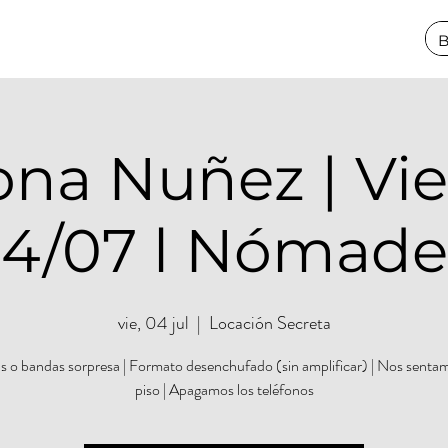
na Nuñez | Vi
4/07 l Nómade
vie, 04 jul
  |  
Locación Secreta
tas o bandas sorpresa | Formato desenchufado (sin amplificar) | Nos sentam
piso | Apagamos los teléfonos