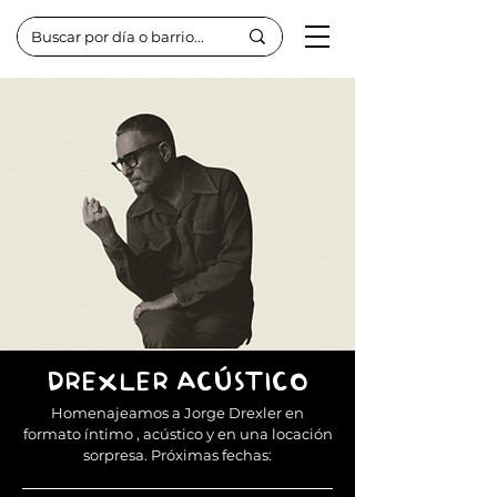
DREXLER ACÚSTICO
Homenajeamos a Jorge Drexler en
formato
íntimo , acústico y en una locación
sorpresa.
Próximas fechas: