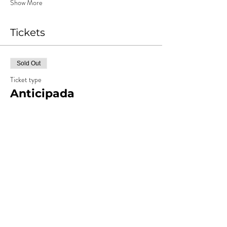
Show More
Tickets
Sold Out
Ticket type
Anticipada
More info
Price
ARS 15,000.00
+ARS 1,500.00
+ARS 412.50 ticket service
Costos
fee
Sold Out
Ticket type