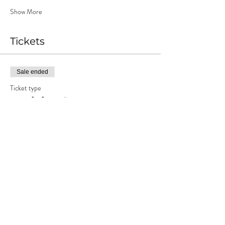
Show More
Tickets
Sale ended
Ticket type
Anticipada
More info
Price
ARS 15,000.00
+ARS 1,500.00
+ARS 412.50 ticket service
Costos
fee
Sale ended