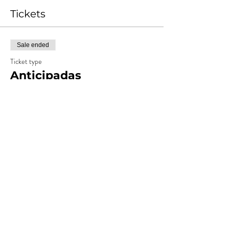
Tickets
Sale ended
Ticket type
Anticipadas
More info
Price
ARS 15,000.00
+ARS 1,500.00
+ARS 412.50 ticket service
Costos
fee
Sold Out
Ticket type
Preventa