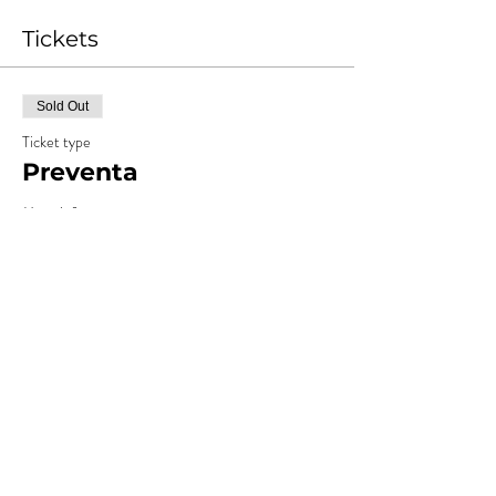
Tickets
Sold Out
Ticket type
Preventa
More info
Price
ARS 15,000.00
+ARS 1,500.00
+ARS 412.50 ticket service
Costos
fee
Sold Out
Ticket type
Anticipada